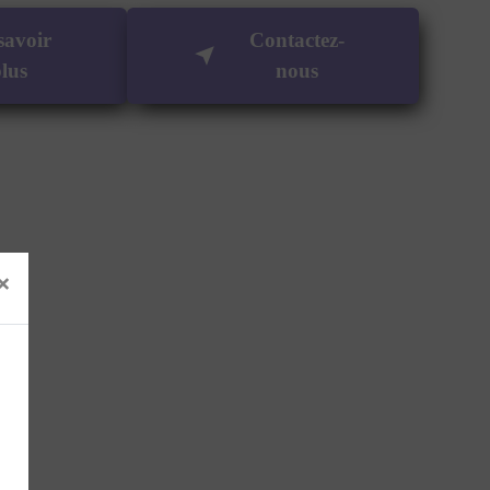
savoir
Contactez-
lus
nous
×