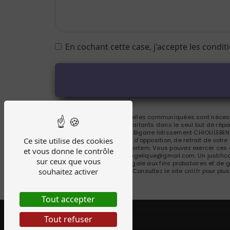
En cochant cette case, j'accepte les condit
** Les données personnelles communiquées sont nécessai
Bousquet et ses sous-traitants dans le seul but de ré
Bousquet 88 chemin de Bigarre lotissement CHIOULEBEN,
Ce site utilise des cookies
portabilité, de limitation, d’opposition, de retrait de vo
de vos données post-mortem. Vous pouvez exercer ces d
et vous donne le contrôle
à l'adresse b.attitude.angelique@gmail.com. Un justifi
sur ceux que vous
durée de prescription légale aux fins probatoires et de 
souhaitez activer
adresse:
Bloctel.gouv.fr
. Consultez le site cnil.fr pour plu
Tout accepter
Tout refuser