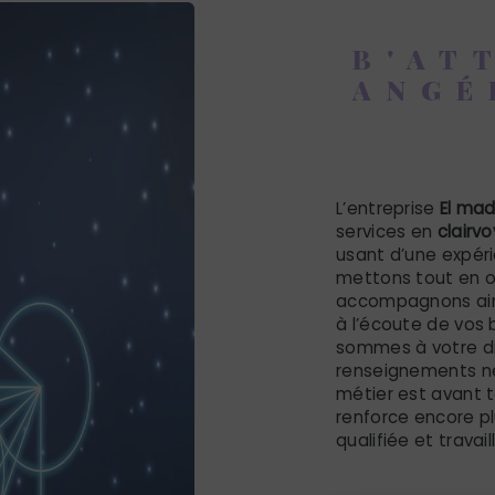
B'AT
ANGÉ
clairv
L’entreprise
El ma
services en
clairv
usant d’une expéri
mettons tout en o
accompagnons ains
à l’écoute de vos 
sommes à votre di
renseignements né
métier est avant t
renforce encore pl
qualifiée et travai