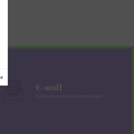
ge
E-mail
b.attitude.angelique@gmail.com