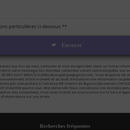
ions particulières ci-dessous **
Envoyer
res aux fins de vous contacter et sont enregistrées dans un fichier inform
pondre à votre message. Les données collectées seront communiquées aux se
 40280 HAUT MAUCO b.attitude.angelique@gmail.com. Vous disposez de droit
tre consentement à tout moment et du droit d’introduire une réclamation auprès
roits par voie postale à l'adresse 88 chemin de Bigarre lotissement CHIOU
catif d'identité pourra vous être demandé. Nous conservons vos données pend
gestion des contentieux. Vous avez le droit de vous inscrire sur la liste d'o
s d’informations sur vos droits.
Recherches fréquentes