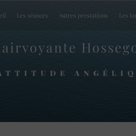
eil
Les séances
Autres prestations
Les ta
lairvoyante Hosseg
ATTITUDE ANGÉLI