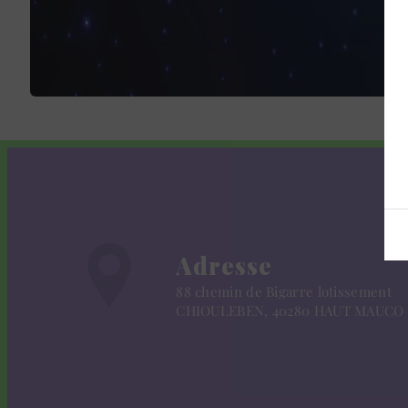
Adresse
88 chemin de Bigarre lotissement
CHIOULEBEN, 40280 HAUT MAUCO