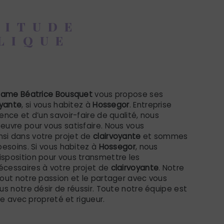
TITUDE
LIQUE
oyante à Hossegor
dame Béatrice Bousquet
vous propose ses
oyante
, si vous habitez à
Hossegor
. Entreprise
ence et d’un savoir-faire de qualité, nous
euvre pour vous satisfaire. Nous vous
i dans votre projet de
clairvoyante
et sommes
besoins. Si vous habitez à
Hossegor
, nous
sposition pour vous transmettre les
cessaires à votre projet de
clairvoyante
. Notre
out notre passion et le partager avec vous
us notre désir de réussir. Toute notre équipe est
lle avec propreté et rigueur.