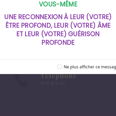
VOUS-MÊME
UNE RECONNEXION À LEUR (VOTRE)
ÊTRE PROFOND, LEUR (VOTRE) ÂME
ET LEUR (VOTRE) GUÉRISON
PROFONDE
Ne plus afficher ce messa
Téléphone
07 87 16 67 90