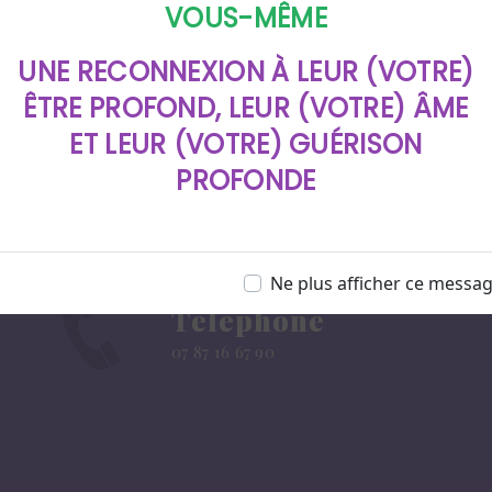
VOUS-MÊME
UNE RECONNEXION À LEUR (VOTRE)
ÊTRE PROFOND, LEUR (VOTRE) ÂME
ET LEUR (VOTRE) GUÉRISON
PROFONDE
Ne plus afficher ce messa
Téléphone
07 87 16 67 90