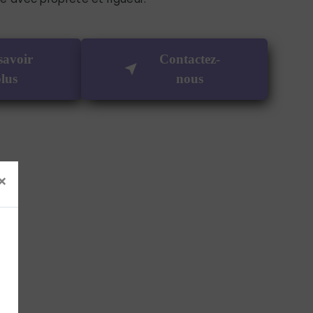
savoir
Contactez-
lus
nous
×