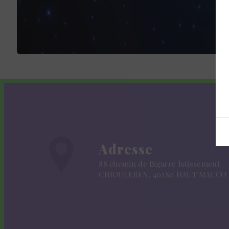
Adresse
88 chemin de Bigarre lotissement
CHIOULEBEN, 40280 HAUT MAUCO