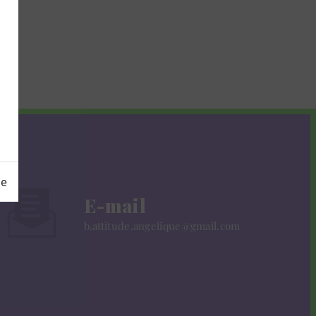
ge
E-mail
b.attitude.angelique@gmail.com