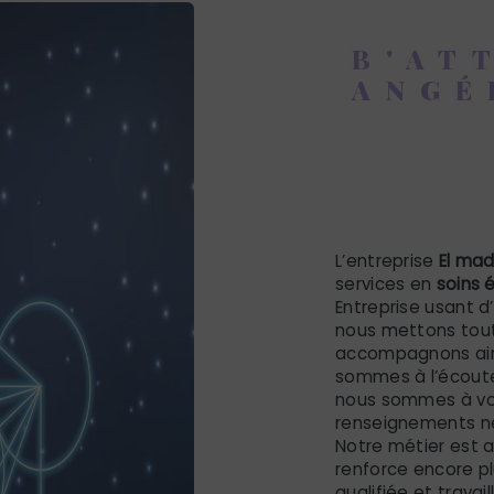
B'AT
ANGÉ
soins 
Vieux 
L’entreprise
El ma
services en
soins 
Entreprise usant d
nous mettons tout
accompagnons ains
sommes à l’écoute
nous sommes à vot
renseignements né
Notre métier est a
renforce encore pl
qualifiée et travai