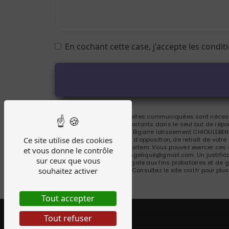
En cochant cette case, j'accepte les condit
** Les données personnelles communiquées sont nécessai
Bousquet et ses sous-traitants dans le seul but de ré
Bousquet 88 chemin de Bigarre lotissement CHIOULEBEN,
Ce site utilise des cookies
portabilité, de limitation, d’opposition, de retrait de vo
de vos données post-mortem. Vous pouvez exercer ces d
et vous donne le contrôle
à l'adresse b.attitude.angelique@gmail.com. Un justifi
sur ceux que vous
durée de prescription légale aux fins probatoires et de 
souhaitez activer
adresse:
Bloctel.gouv.fr
. Consultez le site cnil.fr pour plu
Tout accepter
Tout refuser