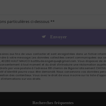
ions particulières ci-dessous **
Envoyer
res aux fins de vous contacter et sont enregistrées dans un fichier inform
pondre à votre message. Les données collectées seront communiquées aux se
 40280 HAUT MAUCO b.attitude.angelique@gmail.com. Vous disposez de droit
tre consentement à tout moment et du droit d’introduire une réclamation auprès
roits par voie postale à l'adresse 88 chemin de Bigarre lotissement CHIOU
catif d'identité pourra vous être demandé. Nous conservons vos données pend
gestion des contentieux. Vous avez le droit de vous inscrire sur la liste d'o
s d’informations sur vos droits.
Recherches fréquentes