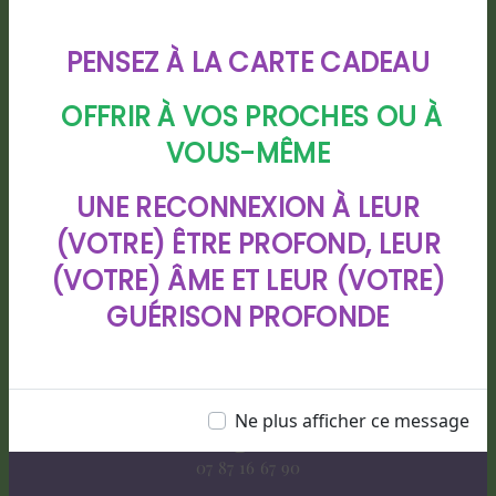
PENSEZ À LA CARTE CADEAU
OFFRIR À VOS PROCHES OU À
VOUS-MÊME
Adresse
UNE RECONNEXION À LEUR
88 chemin de Bigarre lotissement
(VOTRE) ÊTRE PROFOND, LEUR
CHIOULEBEN, 40280 HAUT MAUCO
(VOTRE) ÂME ET LEUR (VOTRE)
GUÉRISON PROFONDE
Ne plus afficher ce message
Téléphone
07 87 16 67 90