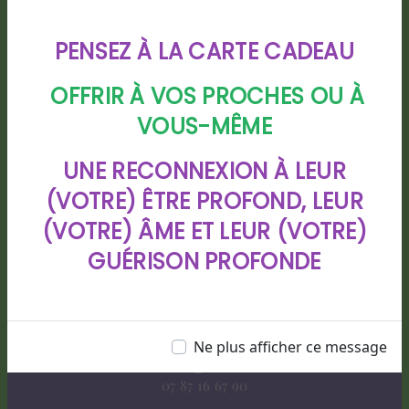
PENSEZ À LA CARTE CADEAU
OFFRIR À VOS PROCHES OU À
VOUS-MÊME
Adresse
UNE RECONNEXION À LEUR
88 chemin de Bigarre lotissement
(VOTRE) ÊTRE PROFOND, LEUR
CHIOULEBEN, 40280 HAUT MAUCO
(VOTRE) ÂME ET LEUR (VOTRE)
GUÉRISON PROFONDE
Ne plus afficher ce message
Téléphone
07 87 16 67 90