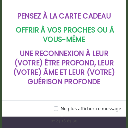
PENSEZ À LA CARTE CADEAU
OFFRIR À VOS PROCHES OU À
VOUS-MÊME
Adresse
UNE RECONNEXION À LEUR
88 chemin de Bigarre lotissement
(VOTRE) ÊTRE PROFOND, LEUR
CHIOULEBEN, 40280 HAUT MAUCO
(VOTRE) ÂME ET LEUR (VOTRE)
GUÉRISON PROFONDE
Ne plus afficher ce message
Téléphone
07 87 16 67 90