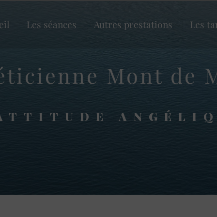
eil
Les séances
Autres prestations
Les ta
éticienne Mont de 
ATTITUDE ANGÉLI