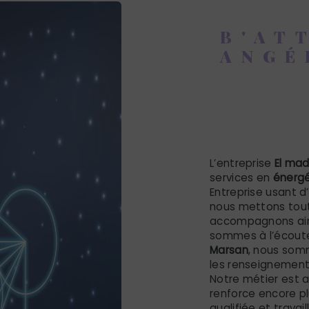
B'AT
ANGÉ
énergé
Marsa
L’entreprise
El ma
services en
énergé
Entreprise usant d
nous mettons tout
accompagnons ains
sommes à l’écoute
Marsan
, nous som
les renseignement
Notre métier est a
renforce encore pl
qualifiée et travai