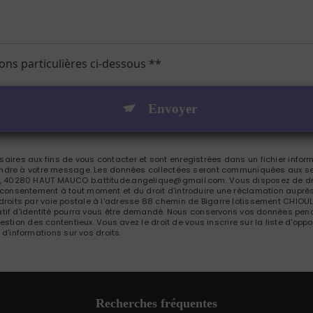
ions particulières ci-dessous **
Envoyer
res aux fins de vous contacter et sont enregistrées dans un fichier inform
pondre à votre message. Les données collectées seront communiquées aux se
 40280 HAUT MAUCO b.attitude.angelique@gmail.com. Vous disposez de droit
tre consentement à tout moment et du droit d’introduire une réclamation auprès
roits par voie postale à l'adresse 88 chemin de Bigarre lotissement CHIOU
catif d'identité pourra vous être demandé. Nous conservons vos données pend
gestion des contentieux. Vous avez le droit de vous inscrire sur la liste d'o
s d’informations sur vos droits.
Recherches fréquentes