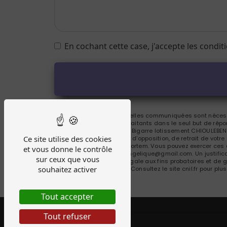
En cochant cette case, j'accepte les condit
** Les données personnelles communiquées sont nécessai
Bousquet et ses sous-traitants dans le seul but de ré
Bousquet 88 chemin de Bigarre lotissement CHIOULEBEN,
Ce site utilise des cookies
portabilité, de limitation, d’opposition, de retrait de vo
de vos données post-mortem. Vous pouvez exercer ces d
et vous donne le contrôle
à l'adresse b.attitude.angelique@gmail.com. Un justifi
sur ceux que vous
durée de prescription légale aux fins probatoires et de 
souhaitez activer
adresse:
Bloctel.gouv.fr
. Consultez le site cnil.fr pour plu
Tout accepter
Tout refuser