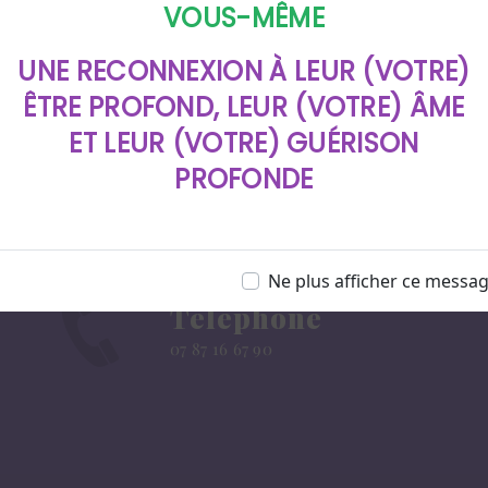
VOUS-MÊME
UNE RECONNEXION À LEUR (VOTRE)
ÊTRE PROFOND, LEUR (VOTRE) ÂME
ET LEUR (VOTRE) GUÉRISON
PROFONDE
Ne plus afficher ce messa
Téléphone
07 87 16 67 90