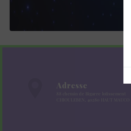
Adresse
88 chemin de Bigarre lotissement
CHIOULEBEN, 40280 HAUT MAUCO