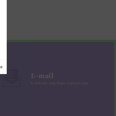
ge
E-mail
b.attitude.angelique@gmail.com