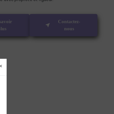
savoir
Contactez-
lus
nous
×