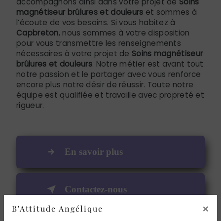
accompagnons ainsi dans votre projet de
Soins
magnétiseur brûlures et douleurs
et sommes à
l’écoute de vos besoins. Si vous habitez à
Capbreton
, nous sommes à votre disposition
pour vous transmettre les renseignements
nécessaires à votre projet de
Soins magnétiseur
brûlures et douleurs
. Notre métier est avant tout
notre passion et le partager avec vous renforce
encore plus notre désir de réussir. Toute notre
équipe est qualifiée et travaille avec propreté et
rigueur.
En savoir plus
Contactez-nous
×
B'Attitude Angélique