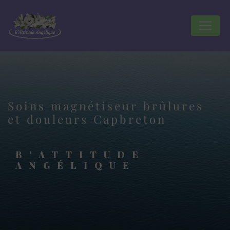
Panneau de gestion des cookies
Soins magnétiseur brûlures
et douleurs Capbreton
B'ATTITUDE
ANGÉLIQUE