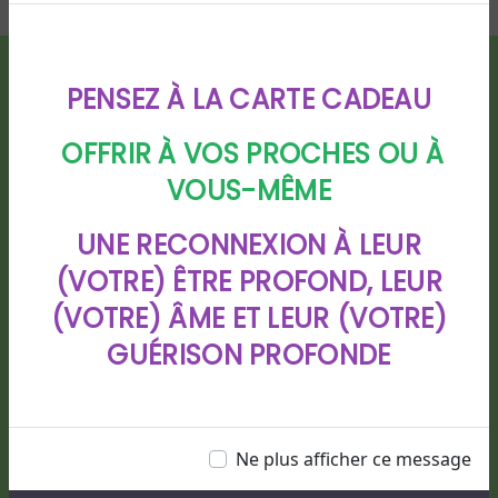
PENSEZ À LA CARTE CADEAU
OFFRIR À VOS PROCHES OU À
VOUS-MÊME
UNE RECONNEXION À LEUR
Adresse
(VOTRE) ÊTRE PROFOND, LEUR
88 chemin de Bigarre lotissement
(VOTRE) ÂME ET LEUR (VOTRE)
CHIOULEBEN, 40280 HAUT MAUCO
GUÉRISON PROFONDE
Ne plus afficher ce message