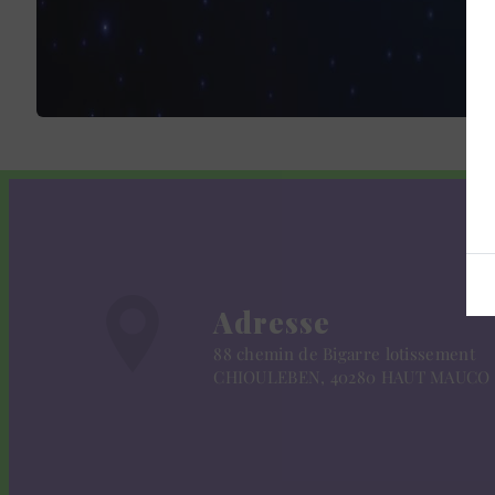
Adresse
88 chemin de Bigarre lotissement
CHIOULEBEN, 40280 HAUT MAUCO