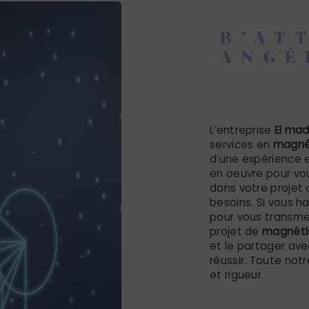
B'AT
ANGÉ
magnét
L’entreprise
El ma
services en
magné
d’une expérience e
en oeuvre pour vo
dans votre projet
besoins. Si vous h
pour vous transme
projet de
magnéti
et le partager ave
réussir. Toute notr
et rigueur.