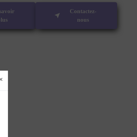
savoir
Contactez-
lus
nous
×