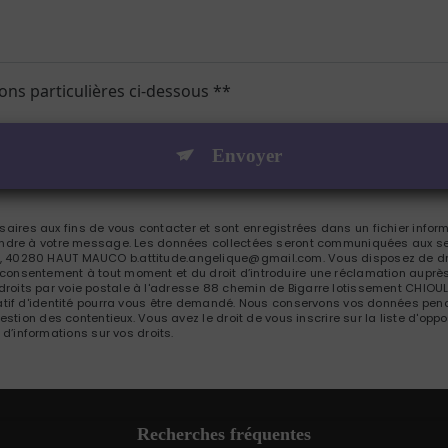
ions particulières ci-dessous **
Envoyer
res aux fins de vous contacter et sont enregistrées dans un fichier inform
pondre à votre message. Les données collectées seront communiquées aux se
 40280 HAUT MAUCO b.attitude.angelique@gmail.com. Vous disposez de droit
tre consentement à tout moment et du droit d’introduire une réclamation auprès
roits par voie postale à l'adresse 88 chemin de Bigarre lotissement CHIOU
catif d'identité pourra vous être demandé. Nous conservons vos données pend
gestion des contentieux. Vous avez le droit de vous inscrire sur la liste d'o
s d’informations sur vos droits.
Recherches fréquentes