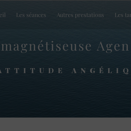
eil
Les séances
Autres prestations
Les ta
magnétiseuse Agen
ATTITUDE ANGÉLI