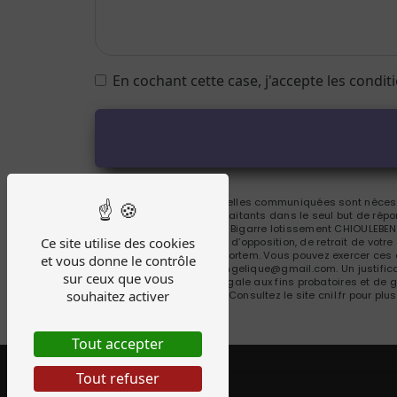
En cochant cette case, j'accepte les condit
** Les données personnelles communiquées sont nécessai
Bousquet et ses sous-traitants dans le seul but de ré
Bousquet 88 chemin de Bigarre lotissement CHIOULEBEN,
Ce site utilise des cookies
portabilité, de limitation, d’opposition, de retrait de vo
de vos données post-mortem. Vous pouvez exercer ces d
et vous donne le contrôle
à l'adresse b.attitude.angelique@gmail.com. Un justifi
sur ceux que vous
durée de prescription légale aux fins probatoires et de 
souhaitez activer
adresse:
Bloctel.gouv.fr
. Consultez le site cnil.fr pour plu
Tout accepter
Tout refuser