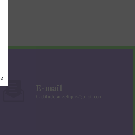
ge
E-mail
b.attitude.angelique@gmail.com