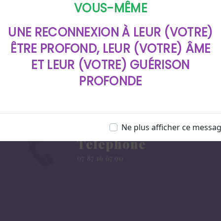
VOUS-MÊME
UNE RECONNEXION À LEUR (VOTRE)
ÊTRE PROFOND, LEUR (VOTRE) ÂME
ET LEUR (VOTRE) GUÉRISON
PROFONDE
Ne plus afficher ce messa
Téléphone
07 87 16 67 90