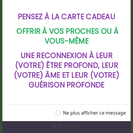
PENSEZ À LA CARTE CADEAU
OFFRIR À VOS PROCHES OU À
VOUS-MÊME
Adresse
UNE RECONNEXION À LEUR
88 chemin de Bigarre lotissement
(VOTRE) ÊTRE PROFOND, LEUR
CHIOULEBEN, 40280 HAUT MAUCO
(VOTRE) ÂME ET LEUR (VOTRE)
GUÉRISON PROFONDE
Ne plus afficher ce message
Téléphone
07 87 16 67 90