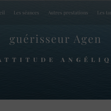
eil
Les séances
Autres prestations
Les ta
guérisseur Agen
ATTITUDE ANGÉLI