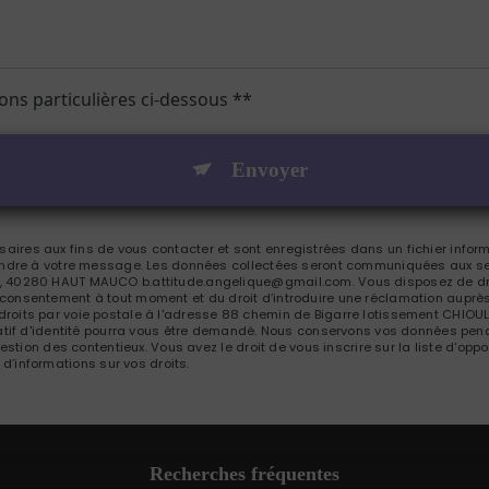
ions particulières ci-dessous **
Envoyer
res aux fins de vous contacter et sont enregistrées dans un fichier inform
pondre à votre message. Les données collectées seront communiquées aux se
 40280 HAUT MAUCO b.attitude.angelique@gmail.com. Vous disposez de droit
tre consentement à tout moment et du droit d’introduire une réclamation auprès
roits par voie postale à l'adresse 88 chemin de Bigarre lotissement CHIOU
catif d'identité pourra vous être demandé. Nous conservons vos données pend
gestion des contentieux. Vous avez le droit de vous inscrire sur la liste d'o
s d’informations sur vos droits.
Recherches fréquentes