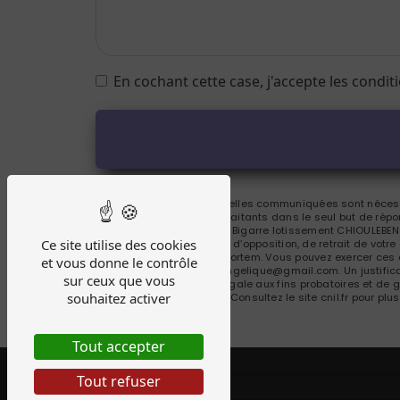
En cochant cette case, j'accepte les condit
** Les données personnelles communiquées sont nécessai
Bousquet et ses sous-traitants dans le seul but de ré
Bousquet 88 chemin de Bigarre lotissement CHIOULEBEN,
Ce site utilise des cookies
portabilité, de limitation, d’opposition, de retrait de vo
de vos données post-mortem. Vous pouvez exercer ces d
et vous donne le contrôle
à l'adresse b.attitude.angelique@gmail.com. Un justifi
sur ceux que vous
durée de prescription légale aux fins probatoires et de 
souhaitez activer
adresse:
Bloctel.gouv.fr
. Consultez le site cnil.fr pour plu
Tout accepter
Tout refuser