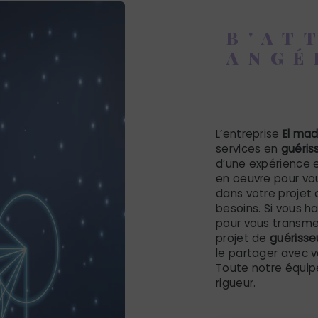
B'AT
ANGÉ
guéris
L’entreprise
El ma
services en
guéris
d’une expérience e
en oeuvre pour vo
dans votre projet
besoins. Si vous h
pour vous transme
projet de
guérisse
le partager avec v
Toute notre équipe
rigueur.