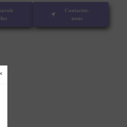
savoir
Contactez-
lus
nous
×