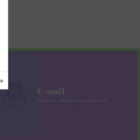
ge
E-mail
b.attitude.angelique@gmail.com