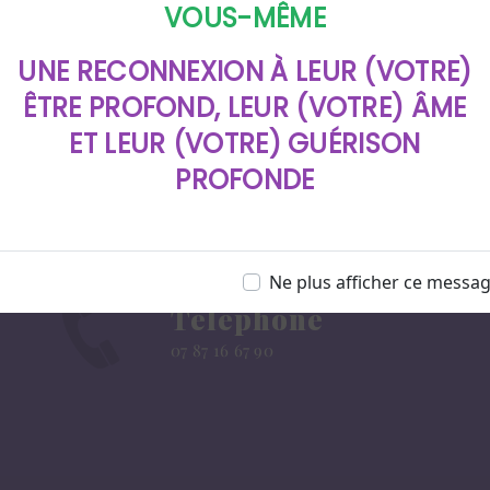
VOUS-MÊME
UNE RECONNEXION À LEUR (VOTRE)
ÊTRE PROFOND, LEUR (VOTRE) ÂME
ET LEUR (VOTRE) GUÉRISON
PROFONDE
Ne plus afficher ce messa
Téléphone
07 87 16 67 90