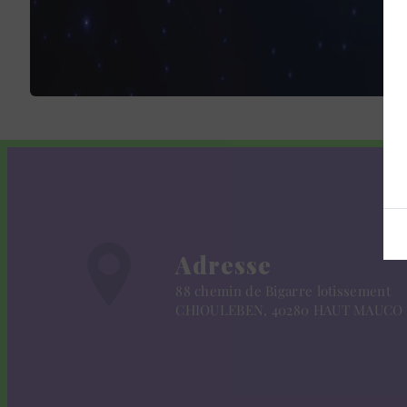
Adresse
88 chemin de Bigarre lotissement
CHIOULEBEN, 40280 HAUT MAUCO