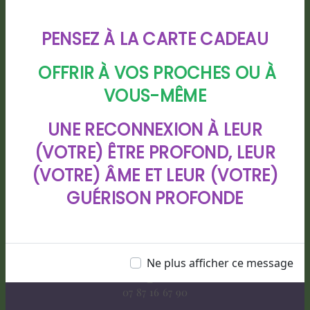
PENSEZ À LA CARTE CADEAU
OFFRIR À VOS PROCHES OU À
VOUS-MÊME
Adresse
UNE RECONNEXION À LEUR
88 chemin de Bigarre lotissement
(VOTRE) ÊTRE PROFOND, LEUR
CHIOULEBEN, 40280 HAUT MAUCO
(VOTRE) ÂME ET LEUR (VOTRE)
GUÉRISON PROFONDE
Ne plus afficher ce message
Téléphone
07 87 16 67 90