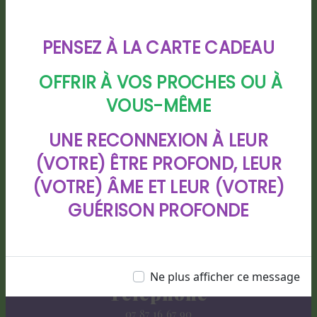
PENSEZ À LA CARTE CADEAU
OFFRIR À VOS PROCHES OU À
VOUS-MÊME
UNE RECONNEXION À LEUR
Adresse
(VOTRE) ÊTRE PROFOND, LEUR
88 chemin de Bigarre lotissement
CHIOULEBEN, 40280 HAUT MAUCO
(VOTRE) ÂME ET LEUR (VOTRE)
GUÉRISON PROFONDE
Ne plus afficher ce message
Téléphone
07 87 16 67 90