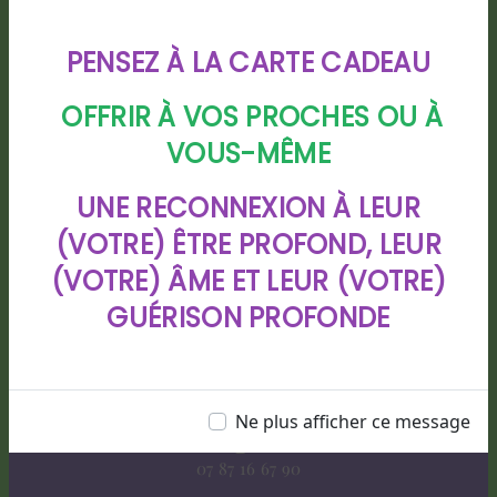
PENSEZ À LA CARTE CADEAU
OFFRIR À VOS PROCHES OU À
VOUS-MÊME
Adresse
UNE RECONNEXION À LEUR
88 chemin de Bigarre lotissement
(VOTRE) ÊTRE PROFOND, LEUR
CHIOULEBEN, 40280 HAUT MAUCO
(VOTRE) ÂME ET LEUR (VOTRE)
GUÉRISON PROFONDE
Ne plus afficher ce message
Téléphone
07 87 16 67 90