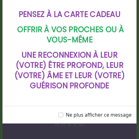
PENSEZ À LA CARTE CADEAU
OFFRIR À VOS PROCHES OU À
VOUS-MÊME
Adresse
UNE RECONNEXION À LEUR
88 chemin de Bigarre lotissement
(VOTRE) ÊTRE PROFOND, LEUR
CHIOULEBEN, 40280 HAUT MAUCO
(VOTRE) ÂME ET LEUR (VOTRE)
GUÉRISON PROFONDE
Téléphone
Ne plus afficher ce message
07 87 16 67 90