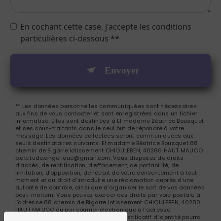
En cochant cette case, j'accepte les conditions
particulières ci-dessous **
Envoyer
** Les données personnelles communiquées sont nécessaires
aux fins de vous contacter et sont enregistrées dans un fichier
informatisé. Elles sont destinées à El madame Béatrice Bousquet
et ses sous-traitants dans le seul but de répondre à votre
message. Les données collectées seront communiquées aux
seuls destinataires suivants: El madame Béatrice Bousquet 88
chemin de Bigarre lotissement CHIOULEBEN, 40280 HAUT MAUCO
b.attitude.angelique@gmail.com. Vous disposez de droits
d’accès, de rectification, d’effacement, de portabilité, de
limitation, d’opposition, de retrait de votre consentement à tout
moment et du droit d’introduire une réclamation auprès d’une
autorité de contrôle, ainsi que d’organiser le sort de vos données
post-mortem. Vous pouvez exercer ces droits par voie postale à
l'adresse 88 chemin de Bigarre lotissement CHIOULEBEN, 40280
HAUT MAUCO ou par courrier électronique à l'adresse
b.attitude.angelique@gmail.com. Un justificatif d'identité pourra